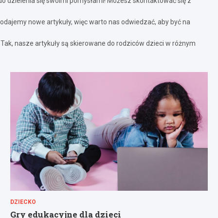
o dzielenia się swoimi pomysłami! Możesz skontaktować się z
dodajemy nowe artykuły, więc warto nas odwiedzać, aby być na
?
Tak, nasze artykuły są skierowane do rodziców dzieci w różnym
DZIECKO
Gry edukacyjne dla dzieci