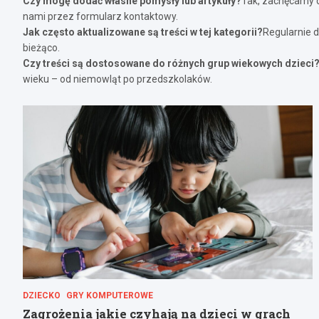
Czy mogę dodać własne pomysły lub artykuły?
Tak, zachęcamy d
nami przez formularz kontaktowy.
Jak często aktualizowane są treści w tej kategorii?
Regularnie 
bieżąco.
Czy treści są dostosowane do różnych grup wiekowych dzieci
wieku – od niemowląt po przedszkolaków.
DZIECKO
GRY KOMPUTEROWE
Zagrożenia jakie czyhają na dzieci w grach