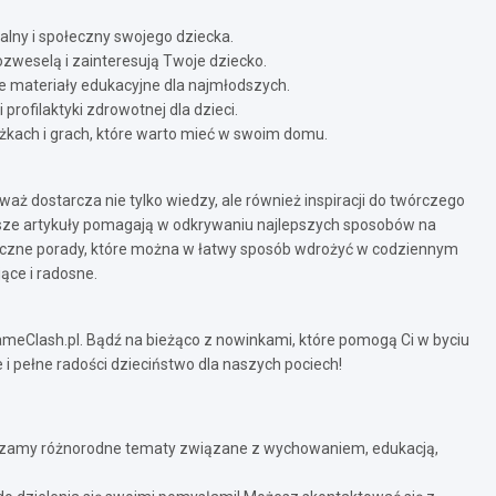
alny i społeczny swojego dziecka.
zweselą i zainteresują Twoje dziecko.
 materiały edukacyjne dla najmłodszych.
rofilaktyki zdrowotnej dla dzieci.
kach i grach, które warto mieć w swoim domu.
ż dostarcza nie tylko wiedzy, ale również inspiracji do twórczego
nasze artykuły pomagają w odkrywaniu najlepszych sposobów na
ktyczne porady, które można w łatwy sposób wdrożyć w codziennym
jące i radosne.
meClash.pl. Bądź na bieżąco z nowinkami, które pomogą Ci w byciu
 pełne radości dzieciństwo dla naszych pociech!
uszamy różnorodne tematy związane z wychowaniem, edukacją,