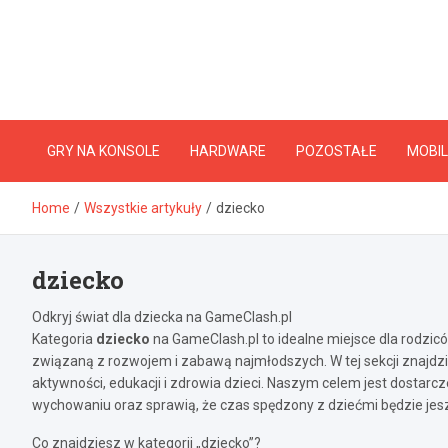
Skip
to
content
GRY NA KONSOLE
HARDWARE
POZOSTAŁE
MOBIL
Home
Wszystkie artykuły
dziecko
dziecko
Odkryj świat dla dziecka na GameClash.pl
Kategoria
dziecko
na GameClash.pl to idealne miejsce dla rodzic
związaną z rozwojem i zabawą najmłodszych. W tej sekcji znajdzi
aktywności, edukacji i zdrowia dzieci. Naszym celem jest dostar
wychowaniu oraz sprawią, że czas spędzony z dziećmi będzie jes
Co znajdziesz w kategorii „dziecko”?