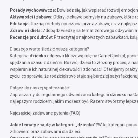
Porady wychowawcze:
Dowiedz się, jak wspierać rozwój emocjon
Aktywności i zabawy:
Odkryj ciekawe pomysły na zabawy, które ro
Edukacja:
Poznaj metody nauczania przez zabawę oraz najlepsze
Zdrowie i dieta:
Zdobądź wiedzę na temat zdrowego odżywiania i p
Recenzje produktów:
Przeczytaj o najnowszych zabawkach, książ
Dlaczego warto śledzić naszą kategorię?
Kategoria
dziecko
odgrywa kluczową rolę na GameClash.pl, poniewa
spędzania czasu z dziećmi. Rozwój dzieci to złożony proces, a 
wspieranie ich naturalnej ciekawości i zdolności. Oferujemy pra
życiu, co sprawia, że rodzicielstwo staje się bardziej satysfakcjonu
Dołącz do naszej społeczności!
Zapraszamy do regularnego odwiedzania kategorii
dziecko
na Ga
najlepszym rodzicem, jakim możesz być. Razem stwórzmy lepsze i
Najczęściej zadawane pytania (FAQ)
Jakie tematy znajdę w kategorii „dziecko”?
W tej kategorii por
zdrowiem oraz zabawami dla dzieci.