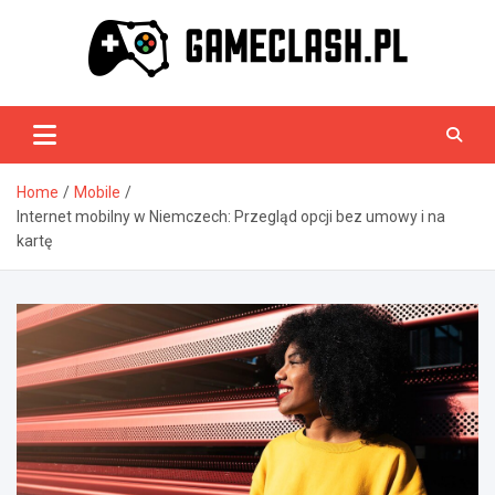
Skip
to
content
GameClash.pl
Home
Mobile
Internet mobilny w Niemczech: Przegląd opcji bez umowy i na
kartę