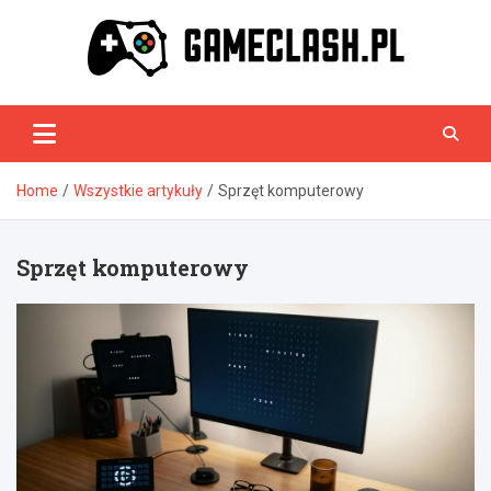
Skip
to
content
GameClash.pl
Home
Wszystkie artykuły
Sprzęt komputerowy
Sprzęt komputerowy