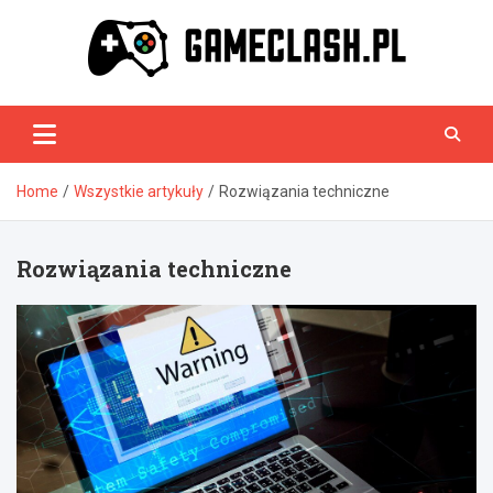
Skip
to
content
GameClash.pl
Home
Wszystkie artykuły
Rozwiązania techniczne
Rozwiązania techniczne