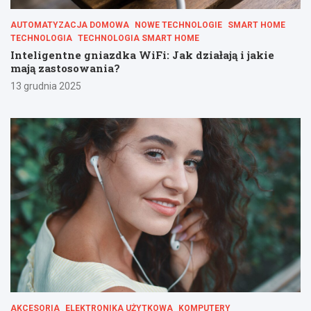
AUTOMATYZACJA DOMOWA
NOWE TECHNOLOGIE
SMART HOME
TECHNOLOGIA
TECHNOLOGIA SMART HOME
Inteligentne gniazdka WiFi: Jak działają i jakie
mają zastosowania?
13 grudnia 2025
AKCESORIA
ELEKTRONIKA UŻYTKOWA
KOMPUTERY