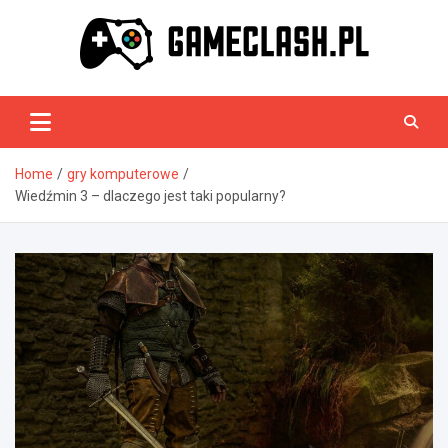
Skip
to
content
GameClash.pl
Home
gry komputerowe
Wiedźmin 3 – dlaczego jest taki popularny?