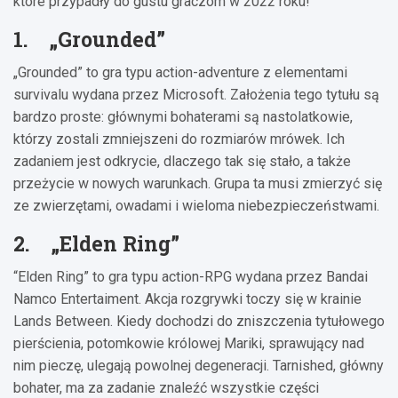
które przypadły do gustu graczom w 2022 roku!
1. „Grounded”
„Grounded” to gra typu action-adventure z elementami
survivalu wydana przez Microsoft. Założenia tego tytułu są
bardzo proste: głównymi bohaterami są nastolatkowie,
którzy zostali zmniejszeni do rozmiarów mrówek. Ich
zadaniem jest odkrycie, dlaczego tak się stało, a także
przeżycie w nowych warunkach. Grupa ta musi zmierzyć się
ze zwierzętami, owadami i wieloma niebezpieczeństwami.
2. „Elden Ring”
“Elden Ring” to gra typu action-RPG wydana przez Bandai
Namco Entertaiment. Akcja rozgrywki toczy się w krainie
Lands Between. Kiedy dochodzi do zniszczenia tytułowego
pierścienia, potomkowie królowej Mariki, sprawujący nad
nim pieczę, ulegają powolnej degeneracji. Tarnished, główny
bohater, ma za zadanie znaleźć wszystkie części