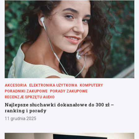
AKCESORIA
ELEKTRONIKA UŻYTKOWA
KOMPUTERY
PORADNIKI ZAKUPOWE
PORADY ZAKUPOWE
RECENZJE SPRZĘTU AUDIO
Najlepsze słuchawki dokanałowe do 300 zł –
ranking i porady
11 grudnia 2025