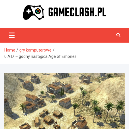
Skip
to
content
GameClash.pl
Home
gry komputerowe
0 A.D. – godny następca Age of Empires