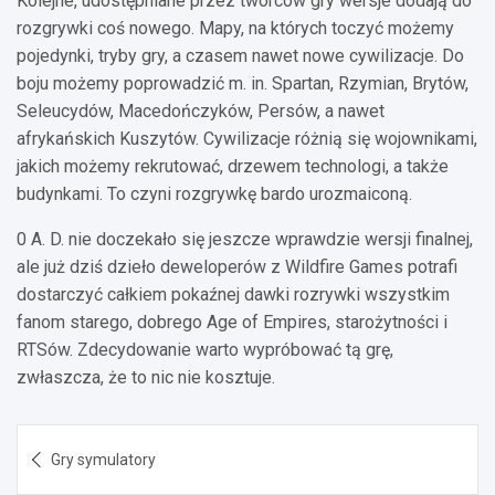
Kolejne, udostępniane przez twórców gry wersje dodają do
rozgrywki coś nowego. Mapy, na których toczyć możemy
pojedynki, tryby gry, a czasem nawet nowe cywilizacje. Do
boju możemy poprowadzić m. in. Spartan, Rzymian, Brytów,
Seleucydów, Macedończyków, Persów, a nawet
afrykańskich Kuszytów. Cywilizacje różnią się wojownikami,
jakich możemy rekrutować, drzewem technologi, a także
budynkami. To czyni rozgrywkę bardo urozmaiconą.
0 A. D. nie doczekało się jeszcze wprawdzie wersji finalnej,
ale już dziś dzieło deweloperów z Wildfire Games potrafi
dostarczyć całkiem pokaźnej dawki rozrywki wszystkim
fanom starego, dobrego Age of Empires, starożytności i
RTSów. Zdecydowanie warto wypróbować tą grę,
zwłaszcza, że to nic nie kosztuje.
Nawigacja
Gry symulatory
wpisu