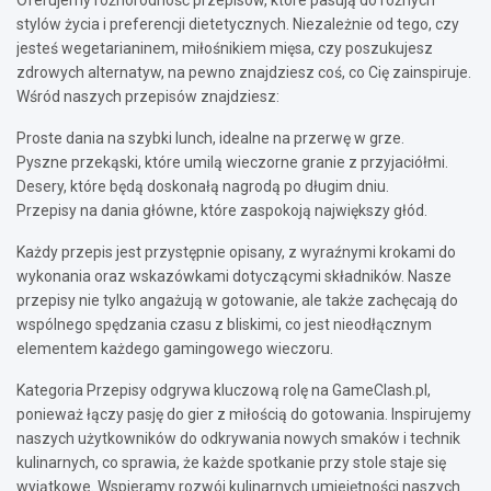
stylów życia i preferencji dietetycznych. Niezależnie od tego, czy
jesteś wegetarianinem, miłośnikiem mięsa, czy poszukujesz
zdrowych alternatyw, na pewno znajdziesz coś, co Cię zainspiruje.
Wśród naszych przepisów znajdziesz:
Proste dania na szybki lunch, idealne na przerwę w grze.
Pyszne przekąski, które umilą wieczorne granie z przyjaciółmi.
Desery, które będą doskonałą nagrodą po długim dniu.
Przepisy na dania główne, które zaspokoją największy głód.
Każdy przepis jest przystępnie opisany, z wyraźnymi krokami do
wykonania oraz wskazówkami dotyczącymi składników. Nasze
przepisy nie tylko angażują w gotowanie, ale także zachęcają do
wspólnego spędzania czasu z bliskimi, co jest nieodłącznym
elementem każdego gamingowego wieczoru.
Kategoria Przepisy odgrywa kluczową rolę na GameClash.pl,
ponieważ łączy pasję do gier z miłością do gotowania. Inspirujemy
naszych użytkowników do odkrywania nowych smaków i technik
kulinarnych, co sprawia, że każde spotkanie przy stole staje się
wyjątkowe. Wspieramy rozwój kulinarnych umiejętności naszych