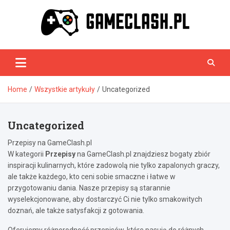
Skip
to
content
GameClash.pl
Home
Wszystkie artykuły
Uncategorized
Uncategorized
Przepisy na GameClash.pl
W kategorii
Przepisy
na GameClash.pl znajdziesz bogaty zbiór
inspiracji kulinarnych, które zadowolą nie tylko zapalonych graczy,
ale także każdego, kto ceni sobie smaczne i łatwe w
przygotowaniu dania. Nasze przepisy są starannie
wyselekcjonowane, aby dostarczyć Ci nie tylko smakowitych
doznań, ale także satysfakcji z gotowania.
Oferujemy różnorodność przepisów, które pasują do różnych