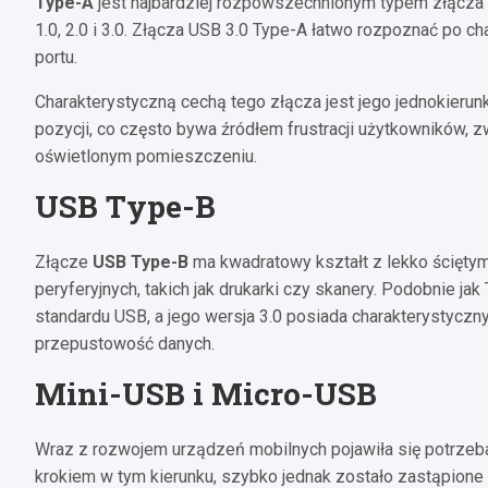
Type-A
jest najbardziej rozpowszechnionym typem złącza 
1.0, 2.0 i 3.0. Złącza USB 3.0 Type-A łatwo rozpoznać po 
portu.
Charakterystyczną cechą tego złącza jest jego jednokieru
pozycji, co często bywa źródłem frustracji użytkowników,
oświetlonym pomieszczeniu.
USB Type-B
Złącze
USB Type-B
ma kwadratowy kształt z lekko ściętym
peryferyjnych, takich jak drukarki czy skanery. Podobnie 
standardu USB, a jego wersja 3.0 posiada charakterystycz
przepustowość danych.
Mini-USB i Micro-USB
Wraz z rozwojem urządzeń mobilnych pojawiła się potrzeb
krokiem w tym kierunku, szybko jednak zostało zastąpion