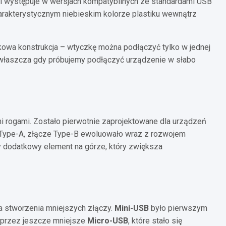
i występuje w wersjach kompatybilnych ze standardami USB
charakterystycznym niebieskim kolorze plastiku wewnątrz
nkowa konstrukcja – wtyczkę można podłączyć tylko w jednej
 zwłaszcza gdy próbujemy podłączyć urządzenie w słabo
i rogami. Zostało pierwotnie zaprojektowane dla urządzeń
jak Type-A, złącze Type-B ewoluowało wraz z rozwojem
ny dodatkowy element na górze, który zwiększa
a stworzenia mniejszych złączy.
Mini-USB
było pierwszym
e przez jeszcze mniejsze
Micro-USB
, które stało się