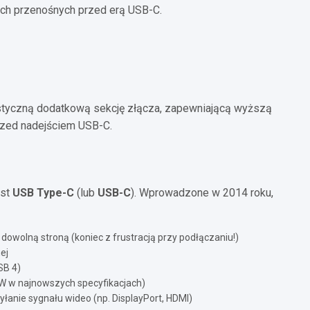
ch przenośnych przed erą USB-C.
rystyczną dodatkową sekcję złącza, zapewniającą wyższą
rzed nadejściem USB-C.
est
USB Type-C
(lub
USB-C
). Wprowadzone w 2014 roku,
owolną stroną (koniec z frustracją przy podłączaniu!)
ej
SB 4)
W w najnowszych specyfikacjach)
łanie sygnału wideo (np. DisplayPort, HDMI)