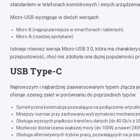
standardem w telefonach komórkowych i innych urządzenia
Micro-USB występuje w dwóch wersjach:
Micro-B (najpopularniejsze w smartfonach i tabletach)
Micro-A (rzadziej spotykane)
Istnieje również wersja Micro-USB 3.0, która ma charakte
przepustowość, choć nie zdobyła ona dużej popularności p
USB Type-C
Najnowszym i najbardziej zaawansowanym typem złącza j
oferuje szereg zalet w porównaniu do poprzednich typów:
Symetryczna konstrukcja pozwalająca na podłączenie wtyczki d
Mniejszy rozmiar przy zachowaniu wytrzymałości mechaniczn
Obsługa wyższych prędkości transferu danych (do 40 Gb/s z U
Możliwość dostarczania większej mocy (do 100W, a nawet 240
Obsługa alternatywnych trybów pracy, pozwalających na przesy