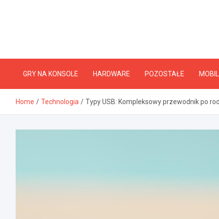
Skip
to
content
GRY NA KONSOLE
HARDWARE
POZOSTAŁE
MOBIL
Home
Technologia
Typy USB: Kompleksowy przewodnik po rod