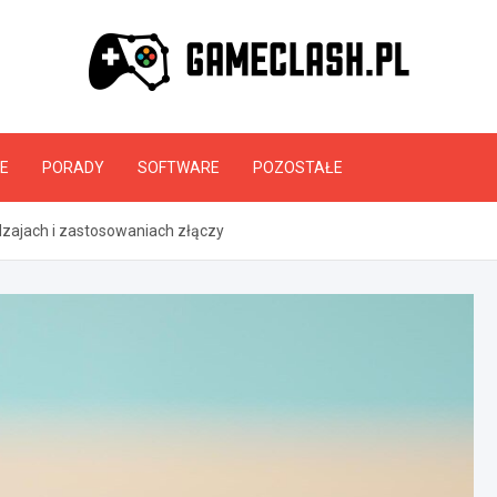
GameClash.pl
E
PORADY
SOFTWARE
POZOSTAŁE
zajach i zastosowaniach złączy