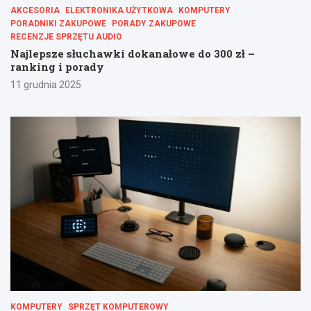
AKCESORIA
ELEKTRONIKA UŻYTKOWA
KOMPUTERY
PORADNIKI ZAKUPOWE
PORADY ZAKUPOWE
RECENZJE SPRZĘTU AUDIO
Najlepsze słuchawki dokanałowe do 300 zł –
ranking i porady
11 grudnia 2025
KOMPUTERY
SPRZĘT KOMPUTEROWY