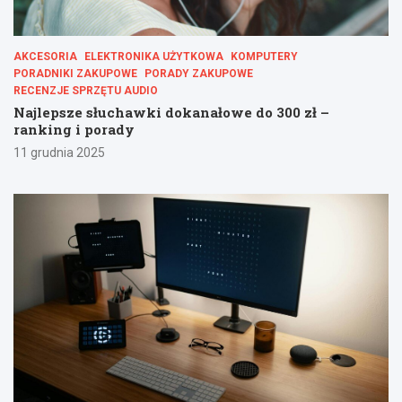
AKCESORIA
ELEKTRONIKA UŻYTKOWA
KOMPUTERY
PORADNIKI ZAKUPOWE
PORADY ZAKUPOWE
RECENZJE SPRZĘTU AUDIO
Najlepsze słuchawki dokanałowe do 300 zł –
ranking i porady
11 grudnia 2025