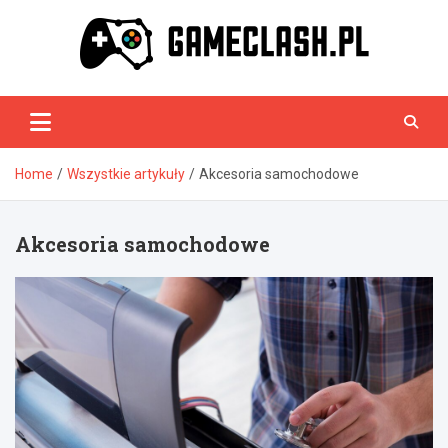
Skip
to
content
GameClash.pl
Home
Wszystkie artykuły
Akcesoria samochodowe
Akcesoria samochodowe