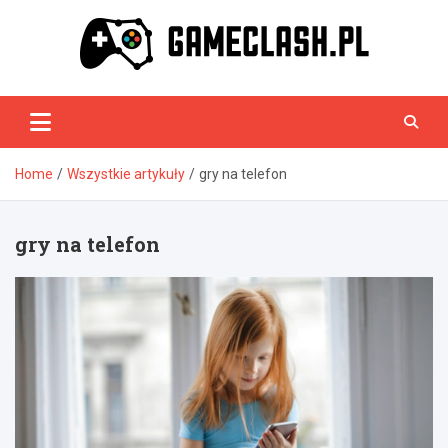
Skip
to
content
GameClash.pl
Home
Wszystkie artykuły
gry na telefon
gry na telefon