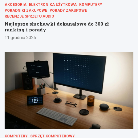
AKCESORIA
ELEKTRONIKA UŻYTKOWA
KOMPUTERY
PORADNIKI ZAKUPOWE
PORADY ZAKUPOWE
RECENZJE SPRZĘTU AUDIO
Najlepsze słuchawki dokanałowe do 300 zł –
ranking i porady
11 grudnia 2025
KOMPUTERY
SPRZĘT KOMPUTEROWY